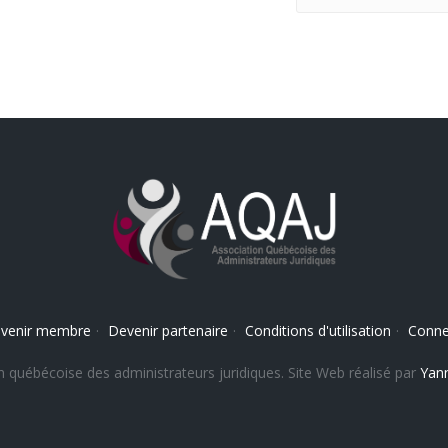
venir membre
·
Devenir partenaire
·
Conditions d'utilisation
·
Conne
 québécoise des administrateurs juridiques. Site Web réalisé par
Yann