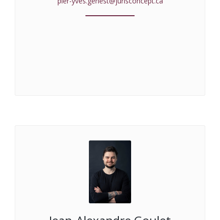
pier-yves.genest@jurisconcept.ca