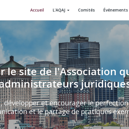
Accueil
L'AQAJ
Comités
Événements
 le site de l'Association 
administrateurs juridique
r, développer et encourager le perfectio
ication et le partage de pratiques exem