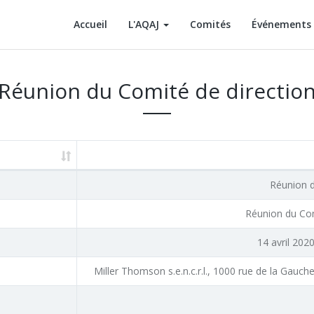
Accueil
L'AQAJ
Comités
Événements
Réunion du Comité de directio
Réunion d
Réunion du Com
14 avril 202
Miller Thomson s.e.n.c.r.l., 1000 rue de la Gau