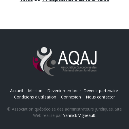
Accueil
·
Mission
·
Devenir membre
·
Devenir partenaire
·
Conditions d'utilisation
·
Connexion
·
Nous contacter
© Association québécoise des administrateurs juridiques. Site
Web réalisé par
Yannick Vigneault
.