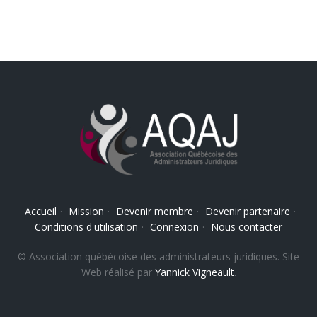
Accueil
·
Mission
·
Devenir membre
·
Devenir partenaire
·
Conditions d'utilisation
·
Connexion
·
Nous contacter
© Association québécoise des administrateurs juridiques. Site
Web réalisé par
Yannick Vigneault
.