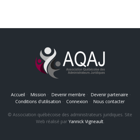
Accueil
·
Mission
·
Devenir membre
·
Devenir partenaire
·
Conditions d'utilisation
·
Connexion
·
Nous contacter
© Association québécoise des administrateurs juridiques. Site
Web réalisé par
Yannick Vigneault
.